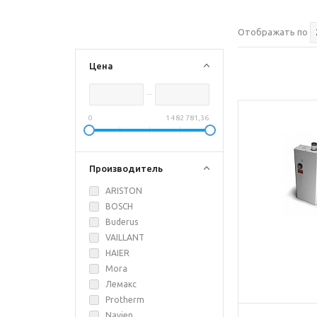
Отображать по
Цена
0
1 482 781,36
Производитель
ARISTON
BOSCH
Buderus
VAILLANT
HAIER
Mora
Лемакс
Protherm
Navien