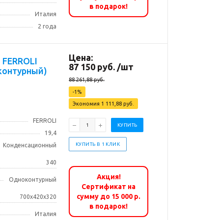
в подарок!
Италия
2 года
Цена:
I
87 150
руб.
/шт
оконтурный)
88 261,88
руб.
-
1
%
Экономия
1 111,88
руб.
FERROLI
КУПИТЬ
19,4
КУПИТЬ В 1 КЛИК
Конденсационный
340
Акция!
Одноконтурный
Сертификат на
сумму до 15 000 р.
700х420х320
в подарок!
Италия