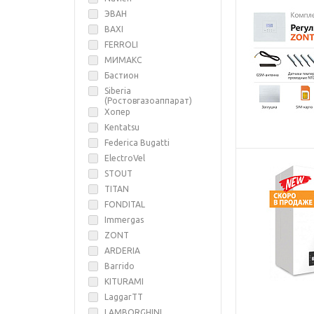
ЭВАН
BAXI
FERROLI
МИМАКС
Бастион
Siberia
(Ростовгазоаппарат)
Хопер
Kentatsu
Federica Bugatti
ElectroVel
STOUT
TITAN
FONDITAL
Immergas
ZONT
ARDERIA
Barrido
KITURAMI
LaggarTT
LAMBORGHINI