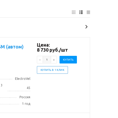
Цена:
5М (автом)
8 730
руб.
/шт
КУПИТЬ
КУПИТЬ В 1 КЛИК
ElectroVel
 3
45
Россия
1 год