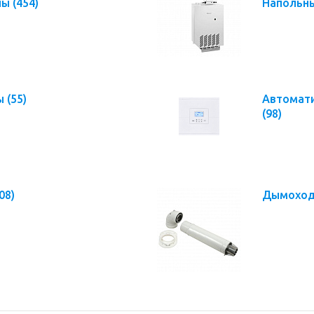
лы
(454)
Напольн
лы
(55)
Автомати
(98)
08)
Дымоход