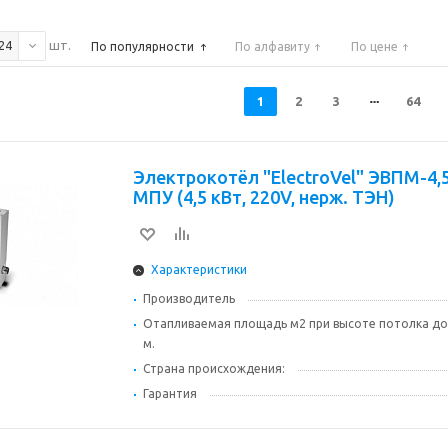
шт.
24
По популярности
По алфавиту
По цене
1
2
3
64
Электрокотёл "ElectroVel" ЭВПМ-4,
МПУ (4,5 кВт, 220V, нерж. ТЭН)
Характеристики
Производитель
Отапливаемая площадь м2 при высоте потолка до
м.
Страна происхождения:
Гарантия