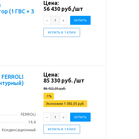
Цена:
й
56 430
руб.
/шт
ор (1 ГВС + 3
КУПИТЬ
КУПИТЬ В 1 КЛИК
Цена:
I
85 330
руб.
/шт
онтурный)
86 422,05
руб.
-
1
%
Экономия
1 092,05
руб.
FERROLI
КУПИТЬ
19,4
КУПИТЬ В 1 КЛИК
Конденсационный