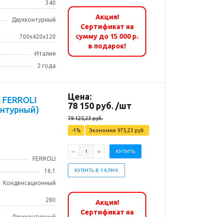
340
Акция!
Двухконтурный
Сертификат на
сумму до 15 000 р.
700х420х320
в подарок!
Италия
2 года
Цена:
I
78 150
руб.
/шт
онтурный)
79 125,23
руб.
-
1
%
Экономия
975,23
руб.
КУПИТЬ
FERROLI
16,1
КУПИТЬ В 1 КЛИК
Конденсационный
280
Акция!
Сертификат на
Двухконтурный