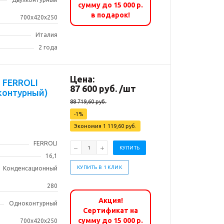
сумму до 15 000 р.
в подарок!
700х420х250
Италия
2 года
Цена:
I
87 600
руб.
/шт
оконтурный)
88 719,60
руб.
-
1
%
Экономия
1 119,60
руб.
FERROLI
КУПИТЬ
16,1
КУПИТЬ В 1 КЛИК
Конденсационный
280
Акция!
Одноконтурный
Сертификат на
сумму до 15 000 р.
700х420х250